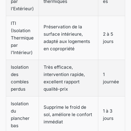
par
thermiques
es
l’Extérieur)
ITI
Préservation de la
(Isolation
surface intérieure,
2 à 5
Thermique
adapté aux logements
jours
par
en copropriété
l’Intérieur)
Isolation
Très efficace,
des
intervention rapide,
1
combles
excellent rapport
journée
perdus
qualité-prix
Isolation
Supprime le froid de
du
1 à 3
sol, améliore le confort
plancher
jours
immédiat
bas